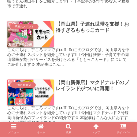
岐うどん桃山亭】をご紹介します( ˊᵕˋ ) 本記事がおすすめな人 ✔倉敷
市で子連れ...
【岡山県】子連れ世帯を支援！お
子連れスポット
得すぎるももっこカード
こんにちは、芋ころママです(๑･̑◡･̑๑)このブログでは、岡山県内を中
心に子連れスポットを紹介しています♡⃛ 今回は妊娠・子育て中の岡
山県民が割引やサービスを受けられる『ももっこカード』について
ご紹介します☺︎ 本記事はこん...
【岡山新保店】マクドナルドのプ
子連れ飲食店
レイランドがついに再開！
こんにちは、芋ころママです(๑･̑◡･̑๑)このブログでは、岡山県内を中
心に子連れスポットを紹介しています♡⃛ 今回はマクドナルド２号線
岡山新保店のプレイランドの紹介です☺︎ 本記事はこんな人におすす
め！ ✔岡山県にあるマクド...
メニュー
ホーム
検索
トップ
サイドバー