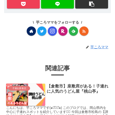
芋ころママをフォローする
芋ころママ
関連記事
【倉敷市】座敷席がある！子連れ
子連れ飲食店
に人気のうどん屋『桃山亭』
こんにちは、芋ころママです(๑･̑◡･̑๑) このブログでは、岡山県内を
中心に子連れスポットを紹介しています♡⃛ 今回は倉敷市松島の【讃