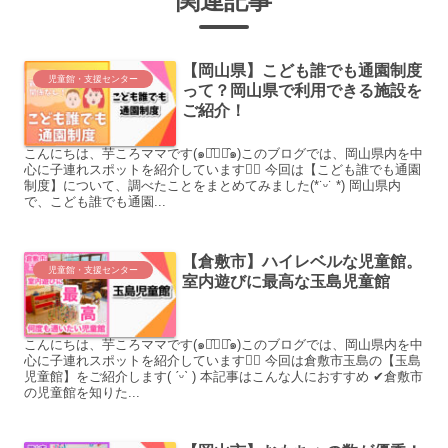
関連記事
【岡山県】こども誰でも通園制度
児童館・支援センター
って？岡山県で利用できる施設を
ご紹介！
こんにちは、芋ころママです(๑･̑◡･̑๑)このブログでは、岡山県内を中
心に子連れスポットを紹介しています♡⃛ 今回は【こども誰でも通園
制度】について、調べたことをまとめてみました(*˙ᵕ˙ *) 岡山県内
で、こども誰でも通園...
【倉敷市】ハイレベルな児童館。
児童館・支援センター
室内遊びに最高な玉島児童館
こんにちは、芋ころママです(๑･̑◡･̑๑)このブログでは、岡山県内を中
心に子連れスポットを紹介しています♡⃛ 今回は倉敷市玉島の【玉島
児童館】をご紹介します( ˊᵕˋ ) 本記事はこんな人におすすめ ✔倉敷市
の児童館を知りた...