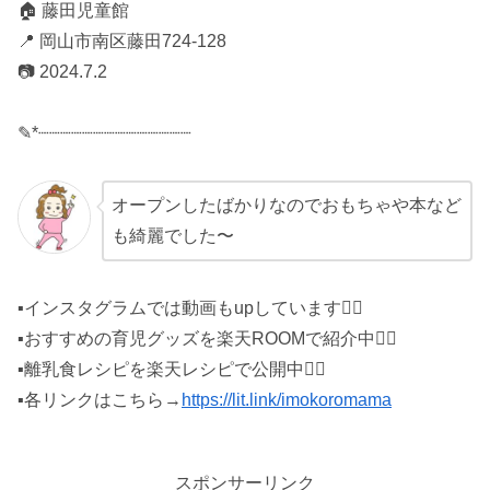
🏠 藤田児童館
📍 岡山市南区藤田724-128
📷 2024.7.2
✎*┈┈┈┈┈┈┈┈┈┈┈┈┈┈
オープンしたばかりなのでおもちゃや本など
も綺麗でした〜
▪インスタグラムでは動画もupしています♡⃛
▪おすすめの育児グッズを楽天ROOMで紹介中♡⃛
▪離乳食レシピを楽天レシピで公開中♡⃛
▪各リンクはこちら→
https://lit.link/imokoromama
スポンサーリンク