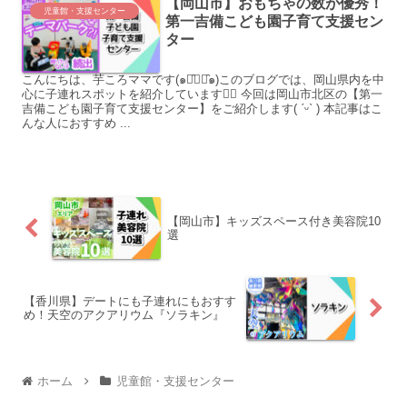
【岡山市】おもちゃの数が優秀！
児童館・支援センター
第一吉備こども園子育て支援セン
ター
こんにちは、芋ころママです(๑･̑◡･̑๑)このブログでは、岡山県内を中
心に子連れスポットを紹介しています♡⃛ 今回は岡山市北区の【第一
吉備こども園子育て支援センター】をご紹介します( ˊᵕˋ ) 本記事はこ
んな人におすすめ ...
【岡山市】キッズスペース付き美容院10
選
【香川県】デートにも子連れにもおすす
め！天空のアクアリウム『ソラキン』
ホーム
児童館・支援センター