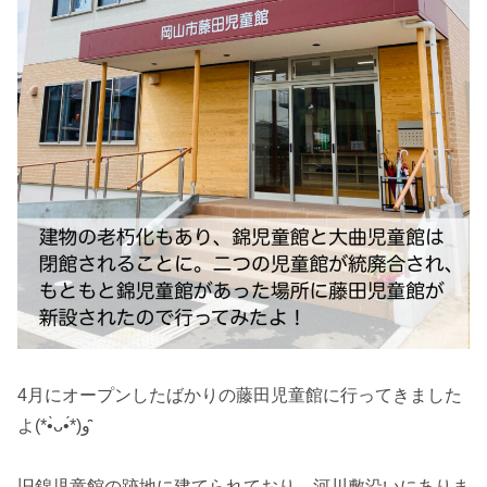
4月にオープンしたばかりの藤田児童館に行ってきました
よ(*•̀ᴗ•́*)و ̑̑
旧錦児童館の跡地に建てられており、河川敷沿いにありま