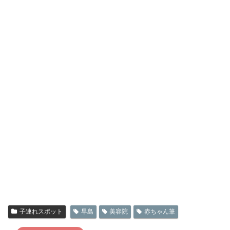
子連れスポット
早島
美容院
赤ちゃん筆