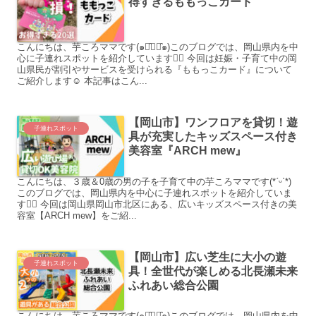
得すぎるももっこカード
こんにちは、芋ころママです(๑･̑◡･̑๑)このブログでは、岡山県内を中
心に子連れスポットを紹介しています♡⃛ 今回は妊娠・子育て中の岡
山県民が割引やサービスを受けられる『ももっこカード』について
ご紹介します☺︎ 本記事はこん...
【岡山市】ワンフロアを貸切！遊
子連れスポット
具が充実したキッズスペース付き
美容室『ARCH mew』
こんにちは、３歳＆0歳の男の子を子育て中の芋ころママです(*ˊᵕˋ*)
このブログでは、岡山県内を中心に子連れスポットを紹介していま
す♡⃛ 今回は岡山県岡山市北区にある、広いキッズスペース付きの美
容室【ARCH mew】をご紹...
【岡山市】広い芝生に大小の遊
子連れスポット
具！全世代が楽しめる北長瀬未来
ふれあい総合公園
こんにちは、芋ころママです(๑･̑◡･̑๑)このブログでは、岡山県内を中