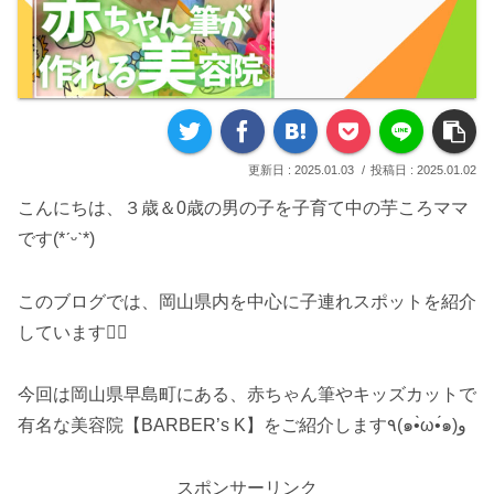
2025.01.03
2025.01.02
こんにちは、３歳＆0歳の男の子を子育て中の芋ころママ
です(*ˊᵕˋ*)
このブログでは、岡山県内を中心に子連れスポットを紹介
しています♡⃛
今回は岡山県早島町にある、赤ちゃん筆やキッズカットで
有名な美容院【BARBER’s K】をご紹介します٩(๑•̀ω•́๑)و
スポンサーリンク