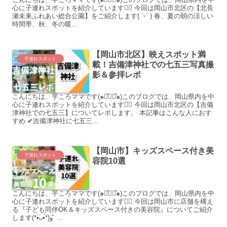
心に子連れスポットを紹介しています♡⃛ 今回は岡山市北区の【北長
瀬未来ふれあい総合公園】をご紹介します( ˊᵕˋ ) 春、夏の朝の涼しい
時間帯、秋、冬の暖...
【岡山市北区】映えスポット満
子連れスポット
載！吉備津神社での七五三写真撮
影＆参拝レポ
こんにちは、芋ころママです(๑･̑◡･̑๑)このブログでは、岡山県内を中
心に子連れスポットを紹介しています♡⃛ 今回は岡山市北区の【吉備
津神社での七五三】についてレポします。 本記事はこんな人におす
すめ ✔吉備津神社に七五三...
【岡山市】キッズスペース付き美
子連れスポット
容院10選
こんにちは、芋ころママです(๑･̑◡･̑๑)このブログでは、岡山県内を中
心に子連れスポットを紹介しています♡⃛ 今回は岡山市に店舗を構え
る『子ども同伴OK＆キッズスペース付きの美容院』についてご紹介
します(*•̀ᴗ•́*)و ̑̑ ...