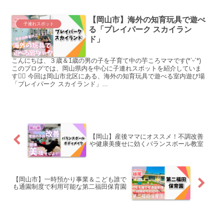
【岡山市】海外の知育玩具で遊べ
子連れスポット
る「プレイパーク スカイラン
ド」
こんにちは、３歳＆1歳の男の子を子育て中の芋ころママです(*ˊᵕˋ*)
このブログでは、岡山県内を中心に子連れスポットを紹介していま
す♡⃛ 今回は岡山市北区にある、海外の知育玩具で遊べる室内遊び場
「プレイパーク スカイランド」...
【岡山】産後ママにオススメ！不調改善
や健康美痩せに効くバランスボール教室
【岡山市】一時預かり事業＆こども誰で
も通園制度で利用可能な第二福田保育園