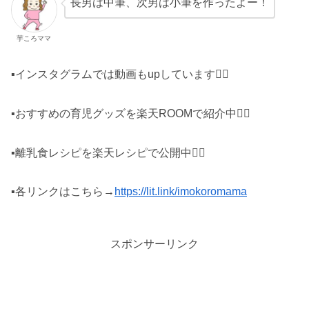
長男は中筆、次男は小筆を作ったよー！
芋ころママ
▪インスタグラムでは動画もupしています♡⃛
▪おすすめの育児グッズを楽天ROOMで紹介中♡⃛
▪離乳食レシピを楽天レシピで公開中♡⃛
▪各リンクはこちら→
https://lit.link/imokoromama
スポンサーリンク