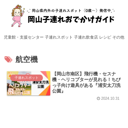
児童館・支援センター
子連れスポット
子連れ飲食店
レシピ
その他
航空機
【岡山市南区】飛行機・セスナ
子連れスポット
機・ヘリコプターが見れる！ちび
っ子向け遊具がある『浦安太刀洗
公園』
2024.10.31