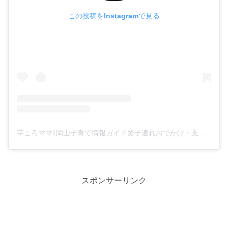
この投稿をInstagramで見る
芋ころママ⌇岡山子育て情報ガイド🌼子連れおでかけ・支援制度(@imokoromama_okayama_kozure)がシェアした投稿
スポンサーリンク